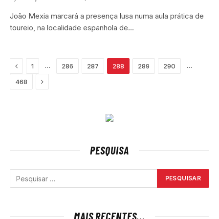
João Mexia marcará a presença lusa numa aula prática de
toureio, na localidade espanhola de…
Previous
…
…
1
286
287
288
289
290
Next
468
PESQUISA
MAIS RECENTES...