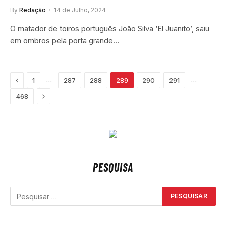
By
Redação
14 de Julho, 2024
O matador de toiros português João Silva ‘El Juanito’, saiu
em ombros pela porta grande…
Previous
…
…
1
287
288
289
290
291
Next
468
PESQUISA