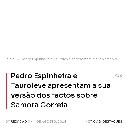
Início
»
Pedro Espinheira e Tauroleve apresentam a sua versão dos factos sobre Samora Correia
Pedro Espinheira e
0
Tauroleve apresentam a sua
versão dos factos sobre
Samora Correia
BY
REDAÇÃO
ON
11 DE AGOSTO, 2024
NOTICIAS
,
DESTAQUES