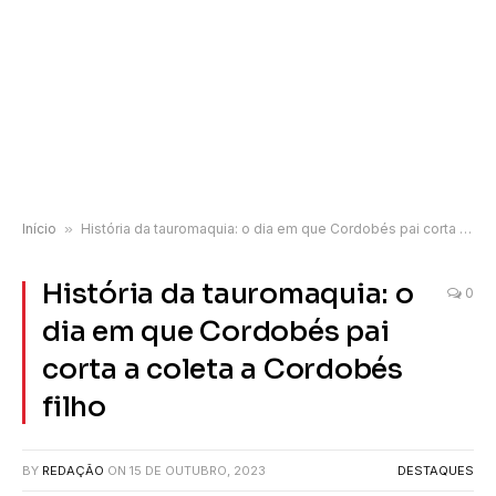
Início
»
História da tauromaquia: o dia em que Cordobés pai corta a coleta a Cordobés filho
História da tauromaquia: o
0
dia em que Cordobés pai
corta a coleta a Cordobés
filho
BY
REDAÇÃO
ON
15 DE OUTUBRO, 2023
DESTAQUES